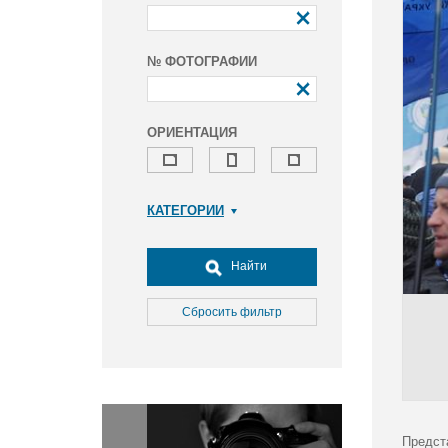
№ ФОТОГРАФИИ
ОРИЕНТАЦИЯ
КАТЕГОРИИ
Армия и ВПК
Досуг, туризм и отдых
Найти
Культура
Медицина
Сбросить фильтр
Наука
Образование
Общество
Окружающая среда
Политика
Предст