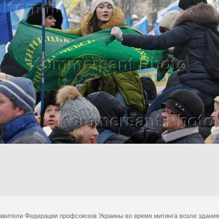
авители Федерации профсоюзов Украины во время митинга возле здания