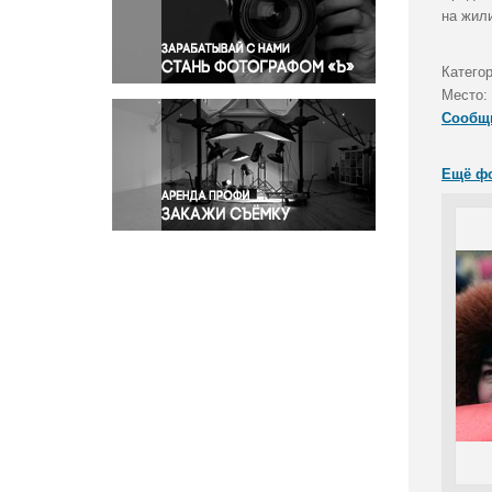
Правосудие
на жил
Происшествия и конфликты
Религия
Катего
Место:
Светская жизнь
Сообщ
Спорт
Экология
Ещё ф
Экономика и бизнес