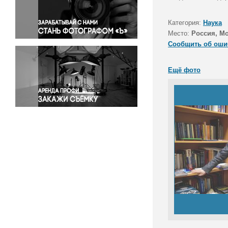
Правосудие
Происшествия и конфликты
Категория:
Наука
Религия
Место:
Россия, М
Сообщить об оши
Светская жизнь
Спорт
Ещё фото
Экология
Экономика и бизнес