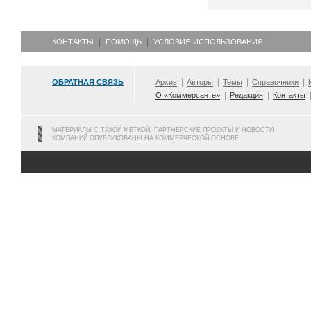
КОНТАКТЫ
ПОМОЩЬ
УСЛОВИЯ ИСПОЛЬЗОВАНИЯ
ОБРАТНАЯ СВЯЗЬ
Архив
Авторы
Темы
Справочники
О «Коммерсанте»
Редакция
Контакты
МАТЕРИАЛЫ С ТАКОЙ МЕТКОЙ, ПАРТНЕРСКИЕ ПРОЕКТЫ И НОВОСТИ
КОМПАНИЙ ОПУБЛИКОВАНЫ НА КОММЕРЧЕСКОЙ ОСНОВЕ