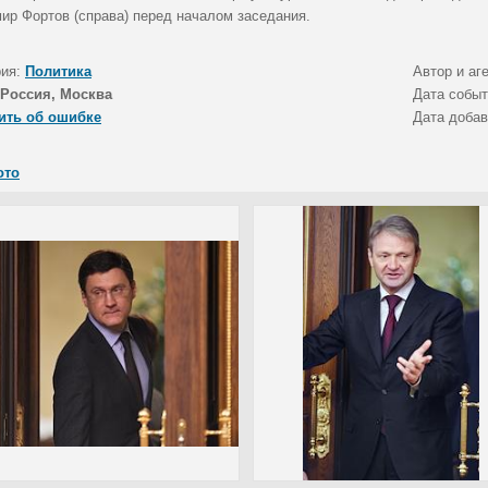
ир Фортов (справа) перед началом заседания.
рия:
Политика
Автор и аг
Россия, Москва
Дата собы
ить об ошибке
Дата доба
ото