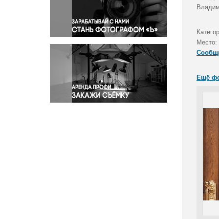
Правосудие
Владим
Происшествия и конфликты
Религия
Катего
Место:
Светская жизнь
Сообщ
Спорт
Экология
Ещё ф
Экономика и бизнес