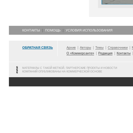
КОНТАКТЫ
ПОМОЩЬ
УСЛОВИЯ ИСПОЛЬЗОВАНИЯ
ОБРАТНАЯ СВЯЗЬ
Архив
Авторы
Темы
Справочники
О «Коммерсанте»
Редакция
Контакты
МАТЕРИАЛЫ С ТАКОЙ МЕТКОЙ, ПАРТНЕРСКИЕ ПРОЕКТЫ И НОВОСТИ
КОМПАНИЙ ОПУБЛИКОВАНЫ НА КОММЕРЧЕСКОЙ ОСНОВЕ