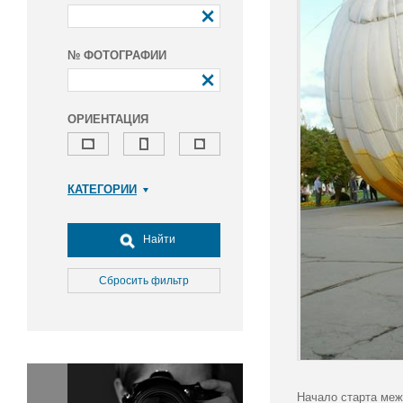
№ ФОТОГРАФИИ
ОРИЕНТАЦИЯ
КАТЕГОРИИ
Армия и ВПК
Досуг, туризм и отдых
Найти
Культура
Медицина
Сбросить фильтр
Наука
Образование
Общество
Окружающая среда
Политика
Начало старта меж