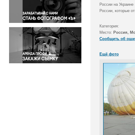
Правосудие
России на Украине
России, которые о
Происшествия и конфликты
Религия
Категория:
Светская жизнь
Место:
Россия, М
Спорт
Сообщить об оши
Экология
Экономика и бизнес
Ещё фото