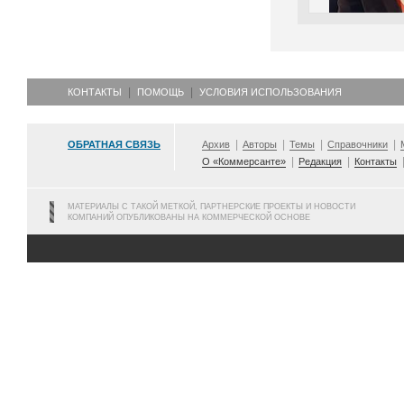
КОНТАКТЫ
ПОМОЩЬ
УСЛОВИЯ ИСПОЛЬЗОВАНИЯ
ОБРАТНАЯ СВЯЗЬ
Архив
Авторы
Темы
Справочники
О «Коммерсанте»
Редакция
Контакты
МАТЕРИАЛЫ С ТАКОЙ МЕТКОЙ, ПАРТНЕРСКИЕ ПРОЕКТЫ И НОВОСТИ
КОМПАНИЙ ОПУБЛИКОВАНЫ НА КОММЕРЧЕСКОЙ ОСНОВЕ