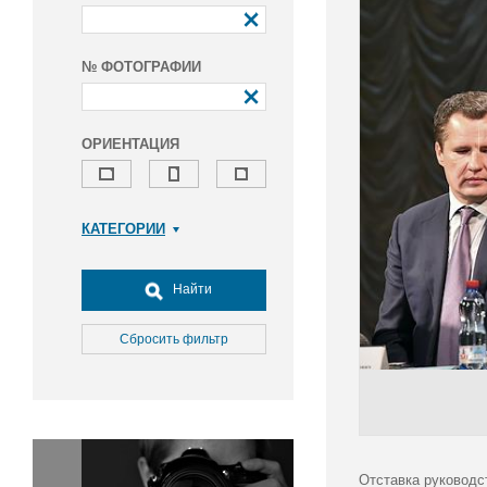
№ ФОТОГРАФИИ
ОРИЕНТАЦИЯ
КАТЕГОРИИ
Армия и ВПК
Досуг, туризм и отдых
Найти
Культура
Медицина
Сбросить фильтр
Наука
Образование
Общество
Окружающая среда
Политика
Отставка руководс