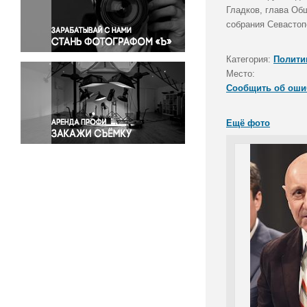
Правосудие
Гладков, глава Об
собрания Севастоп
Происшествия и конфликты
Религия
Категория:
Полити
Светская жизнь
Место:
Спорт
Сообщить об оши
Экология
Экономика и бизнес
Ещё фото