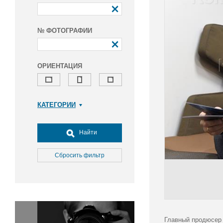
№ ФОТОГРАФИИ
ОРИЕНТАЦИЯ
КАТЕГОРИИ
Армия и ВПК
Досуг, туризм и отдых
Найти
Культура
Медицина
Сбросить фильтр
Наука
Образование
Общество
Окружающая среда
Политика
Главный продюсер 