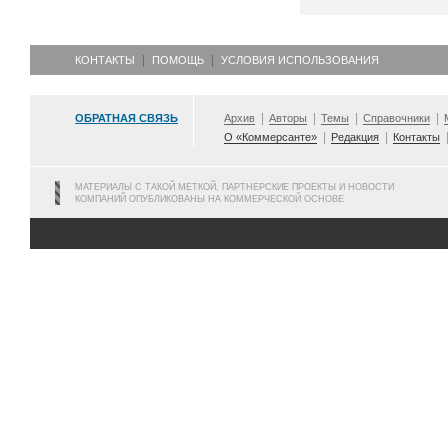
КОНТАКТЫ
ПОМОЩЬ
УСЛОВИЯ ИСПОЛЬЗОВАНИЯ
ОБРАТНАЯ СВЯЗЬ
Архив
Авторы
Темы
Справочники
О «Коммерсанте»
Редакция
Контакты
МАТЕРИАЛЫ С ТАКОЙ МЕТКОЙ, ПАРТНЕРСКИЕ ПРОЕКТЫ И НОВОСТИ
КОМПАНИЙ ОПУБЛИКОВАНЫ НА КОММЕРЧЕСКОЙ ОСНОВЕ