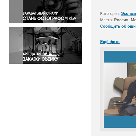
Правосудие
Происшествия и конфликты
Категория:
Эконом
Религия
Место:
Россия, М
Сообщить об оши
Светская жизнь
Спорт
Ещё фото
Экология
Экономика и бизнес