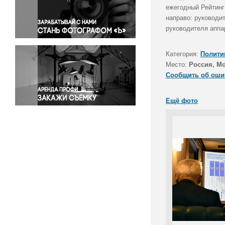
Правосудие
ежегодный Рейтинг
направо: руководи
Происшествия и конфликты
руководителя аппа
Религия
Светская жизнь
Категория:
Полити
Спорт
Место:
Россия, М
Экология
Сообщить об оши
Экономика и бизнес
Ещё фото