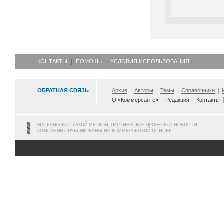
КОНТАКТЫ
ПОМОЩЬ
УСЛОВИЯ ИСПОЛЬЗОВАНИЯ
ОБРАТНАЯ СВЯЗЬ
Архив
Авторы
Темы
Справочники
О «Коммерсанте»
Редакция
Контакты
МАТЕРИАЛЫ С ТАКОЙ МЕТКОЙ, ПАРТНЕРСКИЕ ПРОЕКТЫ И НОВОСТИ
КОМПАНИЙ ОПУБЛИКОВАНЫ НА КОММЕРЧЕСКОЙ ОСНОВЕ