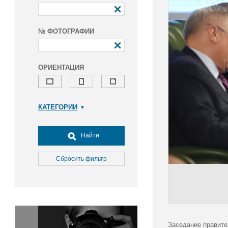
№ ФОТОГРАФИИ
ОРИЕНТАЦИЯ
КАТЕГОРИИ
Армия и ВПК
Досуг, туризм и отдых
Найти
Культура
Медицина
Сбросить фильтр
Наука
Образование
Общество
Окружающая среда
Политика
Заседание правите