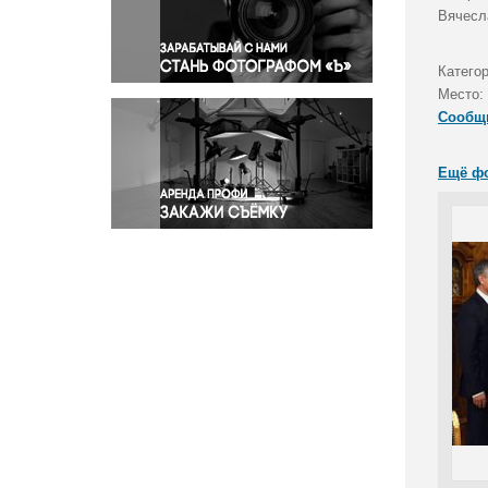
Правосудие
Вячесл
Происшествия и конфликты
Религия
Катего
Место:
Светская жизнь
Сообщ
Спорт
Экология
Ещё ф
Экономика и бизнес