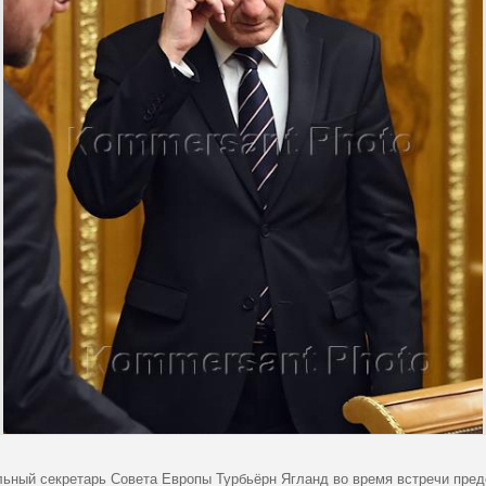
льный секретарь Совета Европы Турбьёрн Ягланд во время встречи пре