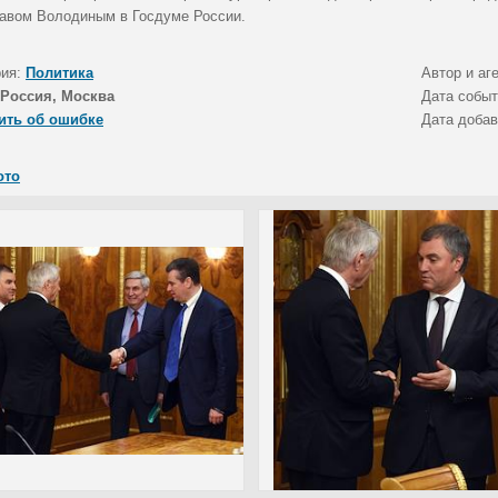
авом Володиным в Госдуме России.
рия:
Политика
Автор и аг
Россия, Москва
Дата собы
ить об ошибке
Дата доба
ото