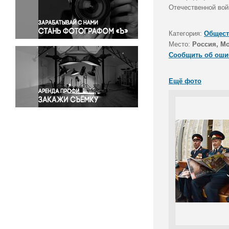
Правосудие
Отечественной вой
Происшествия и конфликты
Религия
Категория:
Общест
Место:
Россия, М
Светская жизнь
Сообщить об оши
Спорт
Экология
Ещё фото
Экономика и бизнес