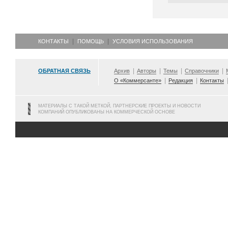
КОНТАКТЫ
ПОМОЩЬ
УСЛОВИЯ ИСПОЛЬЗОВАНИЯ
ОБРАТНАЯ СВЯЗЬ
Архив
Авторы
Темы
Справочники
О «Коммерсанте»
Редакция
Контакты
МАТЕРИАЛЫ С ТАКОЙ МЕТКОЙ, ПАРТНЕРСКИЕ ПРОЕКТЫ И НОВОСТИ
КОМПАНИЙ ОПУБЛИКОВАНЫ НА КОММЕРЧЕСКОЙ ОСНОВЕ