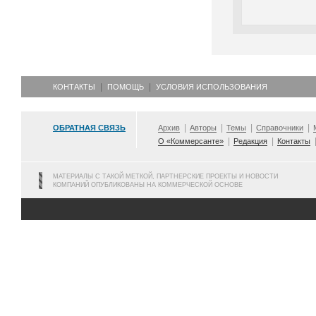
КОНТАКТЫ
ПОМОЩЬ
УСЛОВИЯ ИСПОЛЬЗОВАНИЯ
ОБРАТНАЯ СВЯЗЬ
Архив
Авторы
Темы
Справочники
О «Коммерсанте»
Редакция
Контакты
МАТЕРИАЛЫ С ТАКОЙ МЕТКОЙ, ПАРТНЕРСКИЕ ПРОЕКТЫ И НОВОСТИ
КОМПАНИЙ ОПУБЛИКОВАНЫ НА КОММЕРЧЕСКОЙ ОСНОВЕ