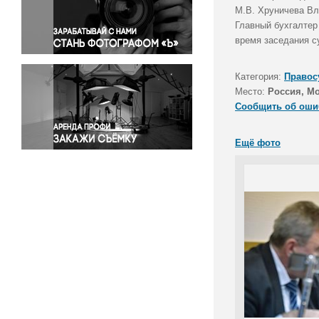
Правосудие
М.В. Хруничева Вл
Главный бухгалтер
Происшествия и конфликты
время заседания с
Религия
Светская жизнь
Категория:
Правос
Спорт
Место:
Россия, М
Экология
Сообщить об оши
Экономика и бизнес
Ещё фото