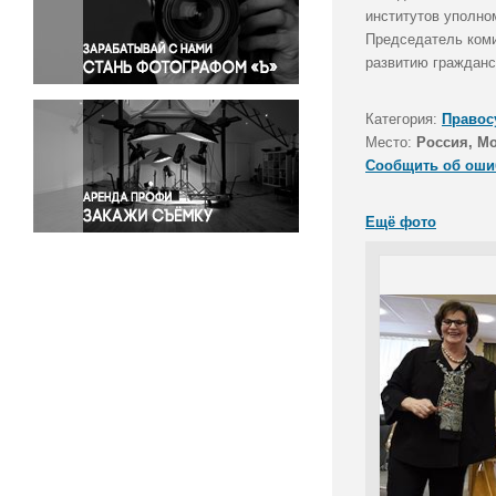
Правосудие
институтов уполно
Председатель коми
Происшествия и конфликты
развитию гражданс
Религия
Светская жизнь
Категория:
Правос
Спорт
Место:
Россия, М
Экология
Сообщить об оши
Экономика и бизнес
Ещё фото