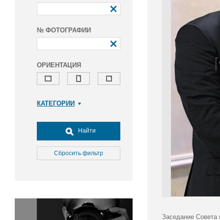
№ ФОТОГРАФИИ
ОРИЕНТАЦИЯ
КАТЕГОРИИ
Армия и ВПК
Досуг, туризм и отдых
Найти
Культура
Медицина
Сбросить фильтр
Наука
Образование
Общество
Окружающая среда
Политика
Заседание Совета 