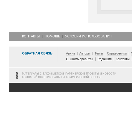
КОНТАКТЫ
ПОМОЩЬ
УСЛОВИЯ ИСПОЛЬЗОВАНИЯ
ОБРАТНАЯ СВЯЗЬ
Архив
Авторы
Темы
Справочники
О «Коммерсанте»
Редакция
Контакты
МАТЕРИАЛЫ С ТАКОЙ МЕТКОЙ, ПАРТНЕРСКИЕ ПРОЕКТЫ И НОВОСТИ
КОМПАНИЙ ОПУБЛИКОВАНЫ НА КОММЕРЧЕСКОЙ ОСНОВЕ