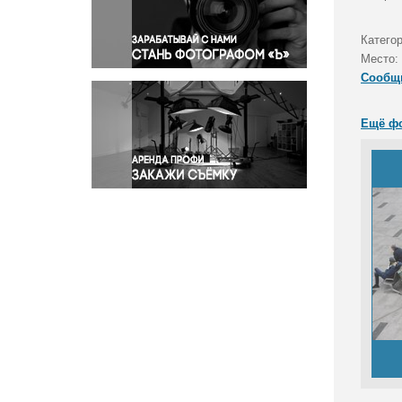
Правосудие
Происшествия и конфликты
Катего
Религия
Место:
Сообщ
Светская жизнь
Спорт
Ещё ф
Экология
Экономика и бизнес