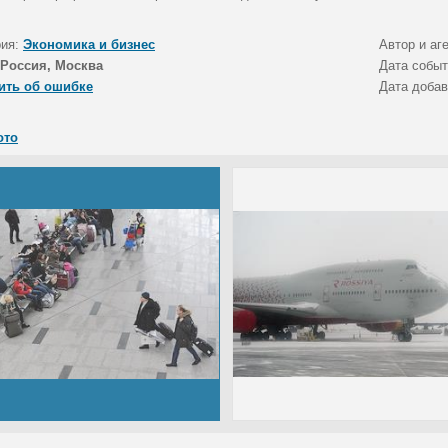
рия:
Экономика и бизнес
Автор и аг
Россия, Москва
Дата собы
ить об ошибке
Дата доба
ото