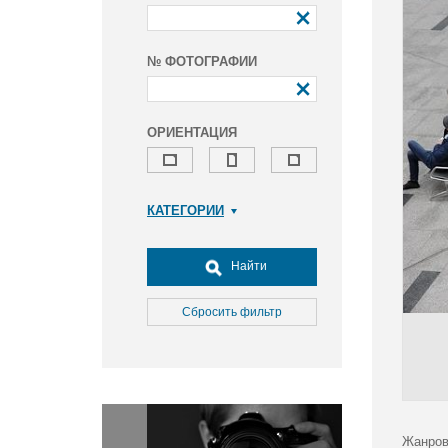
№ ФОТОГРАФИИ
ОРИЕНТАЦИЯ
КАТЕГОРИИ
Армия и ВПК
Досуг, туризм и отдых
Найти
Культура
Медицина
Сбросить фильтр
Наука
Образование
Общество
Окружающая среда
Политика
Жанров