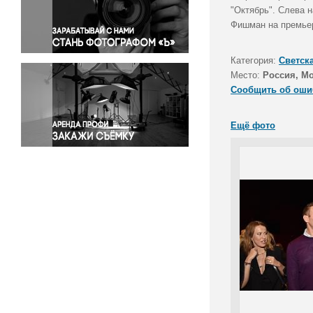
Правосудие
"Октябрь". Слева 
Фишман на премье
Происшествия и конфликты
Религия
Категория:
Светск
Светская жизнь
Место:
Россия, М
Спорт
Сообщить об оши
Экология
Экономика и бизнес
Ещё фото