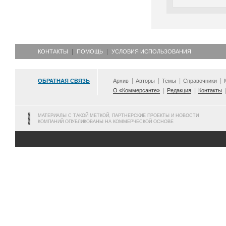
КОНТАКТЫ
ПОМОЩЬ
УСЛОВИЯ ИСПОЛЬЗОВАНИЯ
ОБРАТНАЯ СВЯЗЬ
Архив
Авторы
Темы
Справочники
О «Коммерсанте»
Редакция
Контакты
МАТЕРИАЛЫ С ТАКОЙ МЕТКОЙ, ПАРТНЕРСКИЕ ПРОЕКТЫ И НОВОСТИ
КОМПАНИЙ ОПУБЛИКОВАНЫ НА КОММЕРЧЕСКОЙ ОСНОВЕ