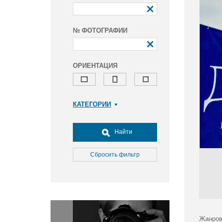
№ ФОТОГРАФИИ
ОРИЕНТАЦИЯ
КАТЕГОРИИ
Армия и ВПК
Досуг, туризм и отдых
Найти
Культура
Медицина
Сбросить фильтр
Наука
Образование
Общество
Окружающая среда
Политика
Жанров