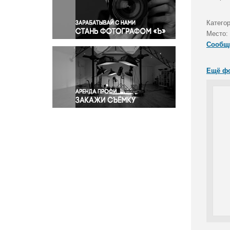
Правосудие
Происшествия и конфликты
Катего
Религия
Место:
Сообщ
Светская жизнь
Спорт
Ещё ф
Экология
Экономика и бизнес