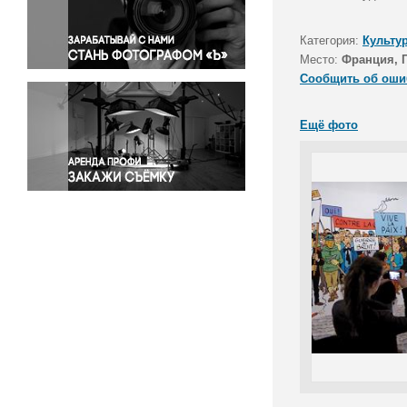
Правосудие
Происшествия и конфликты
Категория:
Культу
Религия
Место:
Франция, 
Сообщить об оши
Светская жизнь
Спорт
Ещё фото
Экология
Экономика и бизнес