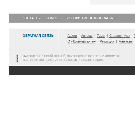
КОНТАКТЫ
ПОМОЩЬ
УСЛОВИЯ ИСПОЛЬЗОВАНИЯ
ОБРАТНАЯ СВЯЗЬ
Архив
Авторы
Темы
Справочники
О «Коммерсанте»
Редакция
Контакты
МАТЕРИАЛЫ С ТАКОЙ МЕТКОЙ, ПАРТНЕРСКИЕ ПРОЕКТЫ И НОВОСТИ
КОМПАНИЙ ОПУБЛИКОВАНЫ НА КОММЕРЧЕСКОЙ ОСНОВЕ