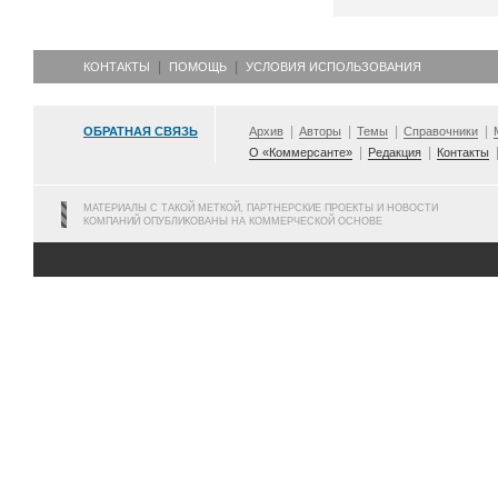
КОНТАКТЫ
ПОМОЩЬ
УСЛОВИЯ ИСПОЛЬЗОВАНИЯ
ОБРАТНАЯ СВЯЗЬ
Архив
Авторы
Темы
Справочники
О «Коммерсанте»
Редакция
Контакты
МАТЕРИАЛЫ С ТАКОЙ МЕТКОЙ, ПАРТНЕРСКИЕ ПРОЕКТЫ И НОВОСТИ
КОМПАНИЙ ОПУБЛИКОВАНЫ НА КОММЕРЧЕСКОЙ ОСНОВЕ