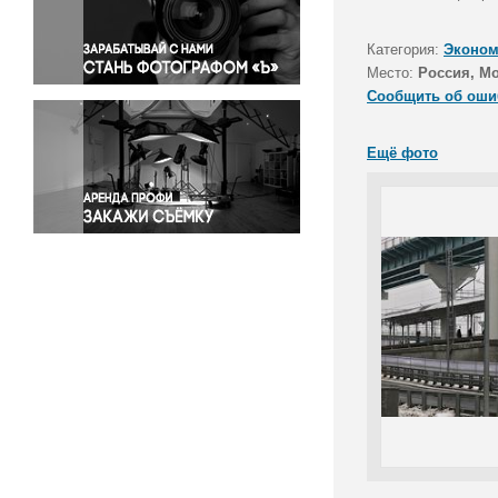
Правосудие
Происшествия и конфликты
Категория:
Эконом
Религия
Место:
Россия, М
Сообщить об оши
Светская жизнь
Спорт
Ещё фото
Экология
Экономика и бизнес