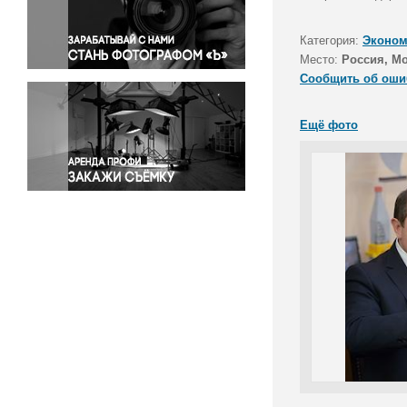
Правосудие
Происшествия и конфликты
Категория:
Эконом
Религия
Место:
Россия, М
Сообщить об оши
Светская жизнь
Спорт
Ещё фото
Экология
Экономика и бизнес