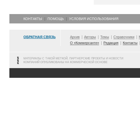
КОНТАКТЫ
ПОМОЩЬ
УСЛОВИЯ ИСПОЛЬЗОВАНИЯ
ОБРАТНАЯ СВЯЗЬ
Архив
Авторы
Темы
Справочники
О «Коммерсанте»
Редакция
Контакты
МАТЕРИАЛЫ С ТАКОЙ МЕТКОЙ, ПАРТНЕРСКИЕ ПРОЕКТЫ И НОВОСТИ
КОМПАНИЙ ОПУБЛИКОВАНЫ НА КОММЕРЧЕСКОЙ ОСНОВЕ