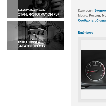
Правосудие
Происшествия и конфликты
Категория:
Эконом
Религия
Место:
Россия, М
Сообщить об оши
Светская жизнь
Спорт
Ещё фото
Экология
Экономика и бизнес