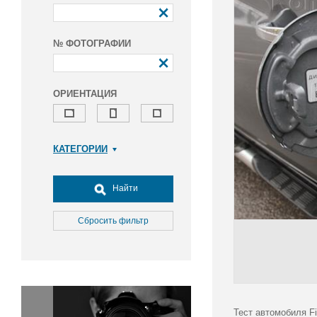
№ ФОТОГРАФИИ
ОРИЕНТАЦИЯ
КАТЕГОРИИ
Армия и ВПК
Досуг, туризм и отдых
Найти
Культура
Медицина
Сбросить фильтр
Наука
Образование
Общество
Окружающая среда
Политика
Тест автомобиля Fia