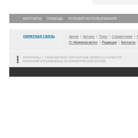
КОНТАКТЫ
ПОМОЩЬ
УСЛОВИЯ ИСПОЛЬЗОВАНИЯ
ОБРАТНАЯ СВЯЗЬ
Архив
Авторы
Темы
Справочники
О «Коммерсанте»
Редакция
Контакты
МАТЕРИАЛЫ С ТАКОЙ МЕТКОЙ, ПАРТНЕРСКИЕ ПРОЕКТЫ И НОВОСТИ
КОМПАНИЙ ОПУБЛИКОВАНЫ НА КОММЕРЧЕСКОЙ ОСНОВЕ