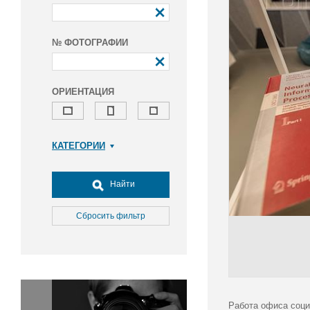
№ ФОТОГРАФИИ
ОРИЕНТАЦИЯ
КАТЕГОРИИ
Армия и ВПК
Досуг, туризм и отдых
Найти
Культура
Медицина
Сбросить фильтр
Наука
Образование
Общество
Окружающая среда
Политика
Работа офиса соци