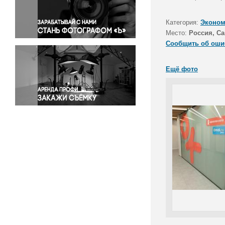
Правосудие
Происшествия и конфликты
Категория:
Эконом
Религия
Место:
Россия, Са
Сообщить об оши
Светская жизнь
Спорт
Ещё фото
Экология
Экономика и бизнес