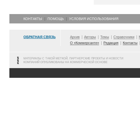
КОНТАКТЫ
ПОМОЩЬ
УСЛОВИЯ ИСПОЛЬЗОВАНИЯ
ОБРАТНАЯ СВЯЗЬ
Архив
Авторы
Темы
Справочники
О «Коммерсанте»
Редакция
Контакты
МАТЕРИАЛЫ С ТАКОЙ МЕТКОЙ, ПАРТНЕРСКИЕ ПРОЕКТЫ И НОВОСТИ
КОМПАНИЙ ОПУБЛИКОВАНЫ НА КОММЕРЧЕСКОЙ ОСНОВЕ