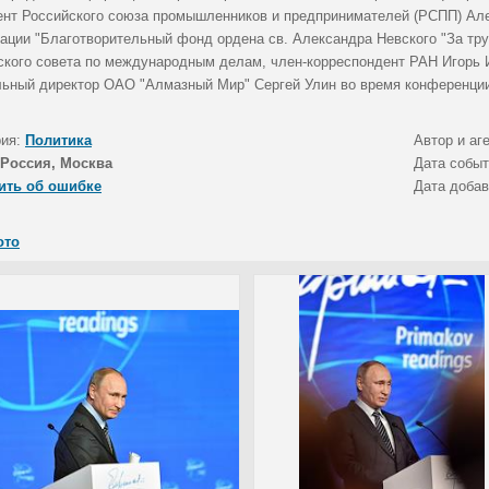
ент Российского союза промышленников и предпринимателей (РСПП) Ал
зации "Благотворительный фонд ордена св. Александра Невского "За тр
ского совета по международным делам, член-корреспондент РАН Игорь 
льный директор ОАО "Алмазный Мир" Сергей Улин во время конференци
рия:
Политика
Автор и аг
Россия, Москва
Дата собы
ить об ошибке
Дата доба
ото