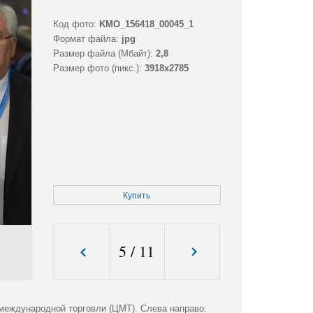
Код фото:
KMO_156418_00045_1
Формат файла:
jpg
Размер файла (Мбайт):
2,8
Размер фото (пикс.):
3918x2785
Купить
5
/
11
международной торговли (ЦМТ). Слева направо: