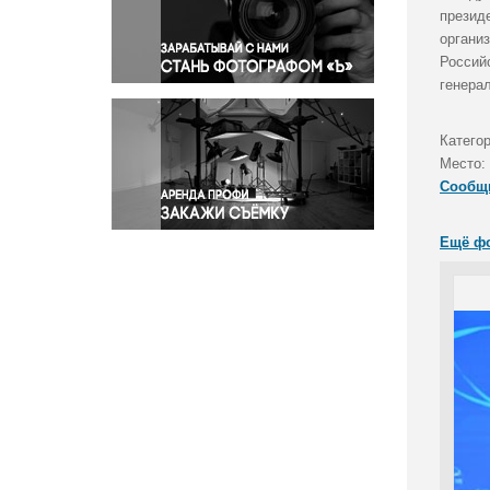
Правосудие
презид
органи
Происшествия и конфликты
Россий
Религия
генера
Светская жизнь
Спорт
Катего
Экология
Место:
Экономика и бизнес
Сообщ
Ещё ф