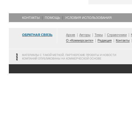
КОНТАКТЫ
ПОМОЩЬ
УСЛОВИЯ ИСПОЛЬЗОВАНИЯ
ОБРАТНАЯ СВЯЗЬ
Архив
Авторы
Темы
Справочники
О «Коммерсанте»
Редакция
Контакты
МАТЕРИАЛЫ С ТАКОЙ МЕТКОЙ, ПАРТНЕРСКИЕ ПРОЕКТЫ И НОВОСТИ
КОМПАНИЙ ОПУБЛИКОВАНЫ НА КОММЕРЧЕСКОЙ ОСНОВЕ