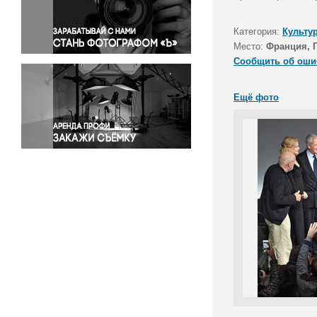
Правосудие
Происшествия и конфликты
Категория:
Культу
Религия
Место:
Франция, 
Сообщить об оши
Светская жизнь
Спорт
Ещё фото
Экология
Экономика и бизнес