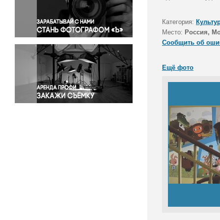
Правосудие
Происшествия и конфликты
Категория:
Культу
Религия
Место:
Россия, М
Сообщить об оши
Светская жизнь
Спорт
Ещё фото
Экология
Экономика и бизнес