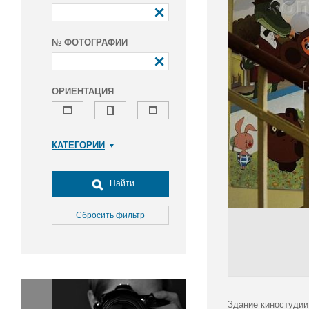
№ ФОТОГРАФИИ
ОРИЕНТАЦИЯ
КАТЕГОРИИ
Армия и ВПК
Досуг, туризм и отдых
Найти
Культура
Медицина
Сбросить фильтр
Наука
Образование
Общество
Окружающая среда
Политика
Здание киностудии