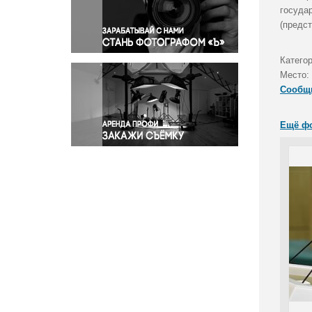
Правосудие
госуда
(предс
Происшествия и конфликты
Религия
Катего
Светская жизнь
Место:
Спорт
Сообщ
Экология
Экономика и бизнес
Ещё ф