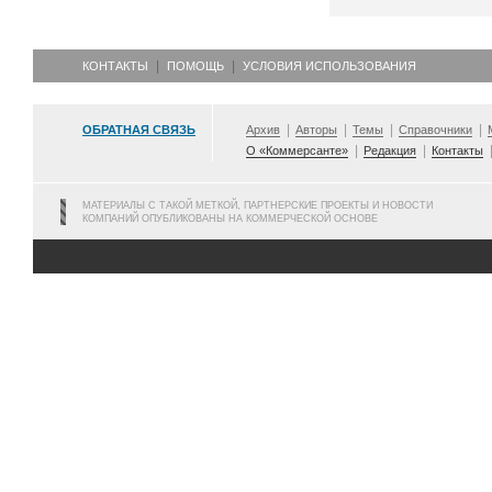
КОНТАКТЫ
ПОМОЩЬ
УСЛОВИЯ ИСПОЛЬЗОВАНИЯ
ОБРАТНАЯ СВЯЗЬ
Архив
Авторы
Темы
Справочники
О «Коммерсанте»
Редакция
Контакты
МАТЕРИАЛЫ С ТАКОЙ МЕТКОЙ, ПАРТНЕРСКИЕ ПРОЕКТЫ И НОВОСТИ
КОМПАНИЙ ОПУБЛИКОВАНЫ НА КОММЕРЧЕСКОЙ ОСНОВЕ