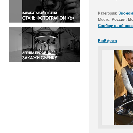
Правосудие
Происшествия и конфликты
Категория:
Эконом
Религия
Место:
Россия, М
Сообщить об оши
Светская жизнь
Спорт
Ещё фото
Экология
Экономика и бизнес