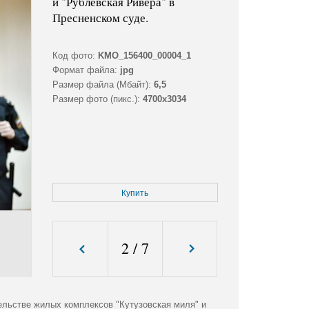
и "Рублевская Ривера" в
Пресненском суде.
Код фото:
KMO_156400_00004_1
Формат файла:
jpg
Размер файла (Мбайт):
6,5
Размер фото (пикс.):
4700x3034
Купить
2
/
7
ельстве жилых комплексов "Кутузовская миля" и