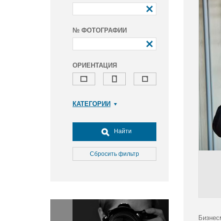
№ ФОТОГРАФИИ
ОРИЕНТАЦИЯ
КАТЕГОРИИ
Армия и ВПК
Досуг, туризм и отдых
Найти
Культура
Медицина
Сбросить фильтр
Наука
Образование
Общество
Окружающая среда
Политика
Бизнес