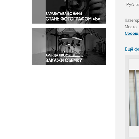
Правосудие
"Рубле
Происшествия и конфликты
Религия
Катего
Место:
Светская жизнь
Сообщ
Спорт
Экология
Ещё ф
Экономика и бизнес