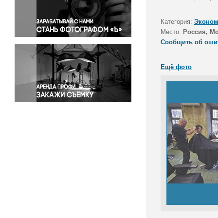
Правосудие
Происшествия и конфликты
Категория:
Эконом
Религия
Место:
Россия, М
Сообщить об оши
Светская жизнь
Спорт
Ещё фото
Экология
Экономика и бизнес