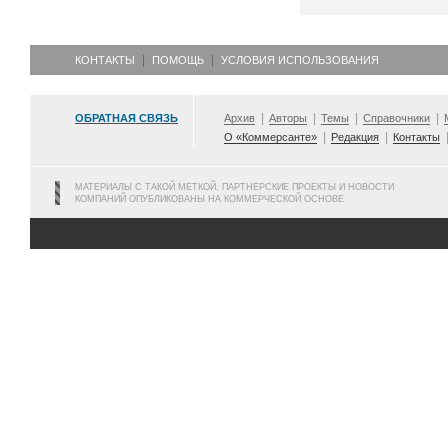
КОНТАКТЫ
ПОМОЩЬ
УСЛОВИЯ ИСПОЛЬЗОВАНИЯ
ОБРАТНАЯ СВЯЗЬ
Архив
Авторы
Темы
Справочники
О «Коммерсанте»
Редакция
Контакты
МАТЕРИАЛЫ С ТАКОЙ МЕТКОЙ, ПАРТНЕРСКИЕ ПРОЕКТЫ И НОВОСТИ
КОМПАНИЙ ОПУБЛИКОВАНЫ НА КОММЕРЧЕСКОЙ ОСНОВЕ