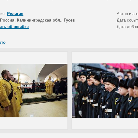
рия:
Религия
Автор и аг
Россия, Калининградская обл., Гусев
Дата собы
ить об ошибке
Дата доба
ото