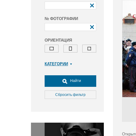
№ ФОТОГРАФИИ
ОРИЕНТАЦИЯ
КАТЕГОРИИ
Армия и ВПК
Досуг, туризм и отдых
Найти
Культура
Медицина
Сбросить фильтр
Наука
Образование
Общество
Окружающая среда
Политика
Открыт