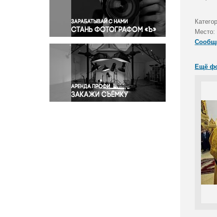
Правосудие
Происшествия и конфликты
Катего
Религия
Место:
Сообщ
Светская жизнь
Спорт
Ещё ф
Экология
Экономика и бизнес