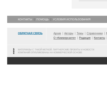
КОНТАКТЫ
ПОМОЩЬ
УСЛОВИЯ ИСПОЛЬЗОВАНИЯ
ОБРАТНАЯ СВЯЗЬ
Архив
Авторы
Темы
Справочники
О «Коммерсанте»
Редакция
Контакты
МАТЕРИАЛЫ С ТАКОЙ МЕТКОЙ, ПАРТНЕРСКИЕ ПРОЕКТЫ И НОВОСТИ
КОМПАНИЙ ОПУБЛИКОВАНЫ НА КОММЕРЧЕСКОЙ ОСНОВЕ