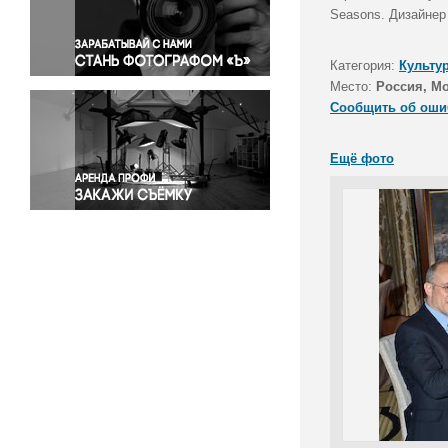
Правосудие
Seasons. Дизайнер
Происшествия и конфликты
Религия
Категория:
Культу
Место:
Россия, М
Светская жизнь
Сообщить об оши
Спорт
Экология
Ещё фото
Экономика и бизнес