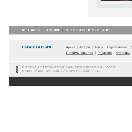
КОНТАКТЫ
ПОМОЩЬ
УСЛОВИЯ ИСПОЛЬЗОВАНИЯ
ОБРАТНАЯ СВЯЗЬ
Архив
Авторы
Темы
Справочники
О «Коммерсанте»
Редакция
Контакты
МАТЕРИАЛЫ С ТАКОЙ МЕТКОЙ, ПАРТНЕРСКИЕ ПРОЕКТЫ И НОВОСТИ
КОМПАНИЙ ОПУБЛИКОВАНЫ НА КОММЕРЧЕСКОЙ ОСНОВЕ