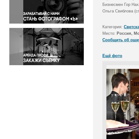
Правосудие
Бизнесмен Гор Нах
Ольга Свиблова (с
Происшествия и конфликты
Религия
Категория:
Светск
Светская жизнь
Место:
Россия, М
Спорт
Сообщить об оши
Экология
Экономика и бизнес
Ещё фото