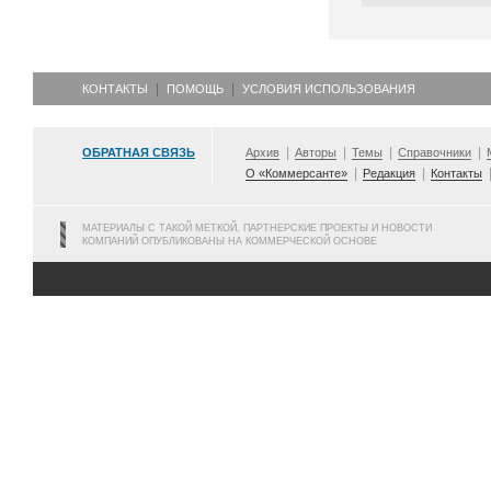
КОНТАКТЫ
ПОМОЩЬ
УСЛОВИЯ ИСПОЛЬЗОВАНИЯ
ОБРАТНАЯ СВЯЗЬ
Архив
Авторы
Темы
Справочники
О «Коммерсанте»
Редакция
Контакты
МАТЕРИАЛЫ С ТАКОЙ МЕТКОЙ, ПАРТНЕРСКИЕ ПРОЕКТЫ И НОВОСТИ
КОМПАНИЙ ОПУБЛИКОВАНЫ НА КОММЕРЧЕСКОЙ ОСНОВЕ