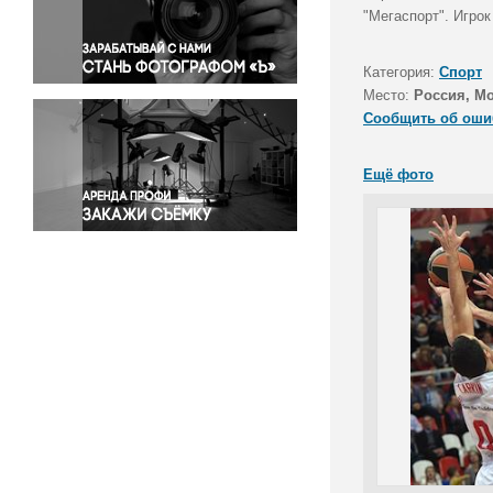
Правосудие
"Мегаспорт". Игро
Происшествия и конфликты
Религия
Категория:
Спорт
Место:
Россия, М
Светская жизнь
Сообщить об оши
Спорт
Экология
Ещё фото
Экономика и бизнес