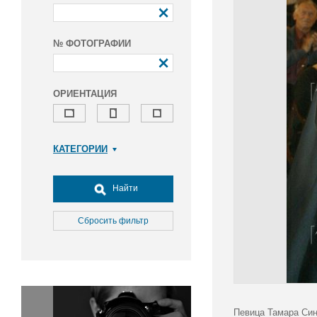
№ ФОТОГРАФИИ
ОРИЕНТАЦИЯ
КАТЕГОРИИ
Армия и ВПК
Досуг, туризм и отдых
Найти
Культура
Медицина
Сбросить фильтр
Наука
Образование
Общество
Окружающая среда
Политика
Певица Тамара Син