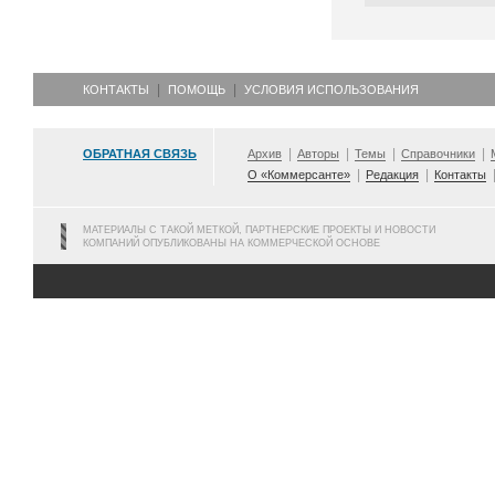
КОНТАКТЫ
ПОМОЩЬ
УСЛОВИЯ ИСПОЛЬЗОВАНИЯ
ОБРАТНАЯ СВЯЗЬ
Архив
Авторы
Темы
Справочники
О «Коммерсанте»
Редакция
Контакты
МАТЕРИАЛЫ С ТАКОЙ МЕТКОЙ, ПАРТНЕРСКИЕ ПРОЕКТЫ И НОВОСТИ
КОМПАНИЙ ОПУБЛИКОВАНЫ НА КОММЕРЧЕСКОЙ ОСНОВЕ