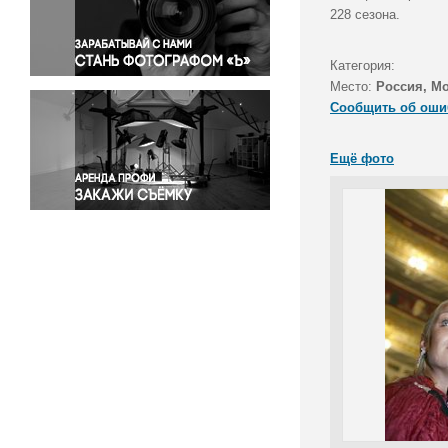
Правосудие
228 сезона.
Происшествия и конфликты
Религия
Категория:
Место:
Россия, М
Светская жизнь
Сообщить об оши
Спорт
Экология
Ещё фото
Экономика и бизнес