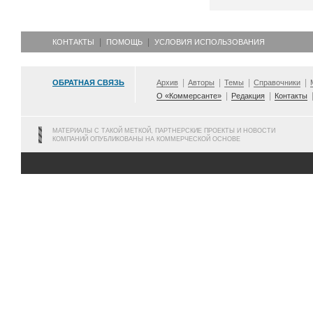
КОНТАКТЫ
ПОМОЩЬ
УСЛОВИЯ ИСПОЛЬЗОВАНИЯ
ОБРАТНАЯ СВЯЗЬ
Архив
Авторы
Темы
Справочники
О «Коммерсанте»
Редакция
Контакты
МАТЕРИАЛЫ С ТАКОЙ МЕТКОЙ, ПАРТНЕРСКИЕ ПРОЕКТЫ И НОВОСТИ
КОМПАНИЙ ОПУБЛИКОВАНЫ НА КОММЕРЧЕСКОЙ ОСНОВЕ