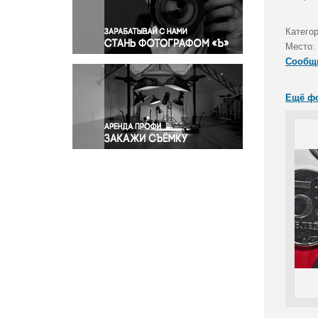
Правосудие
Происшествия и конфликты
Категор
Религия
Место:
Сообщ
Светская жизнь
Спорт
Ещё ф
Экология
Экономика и бизнес