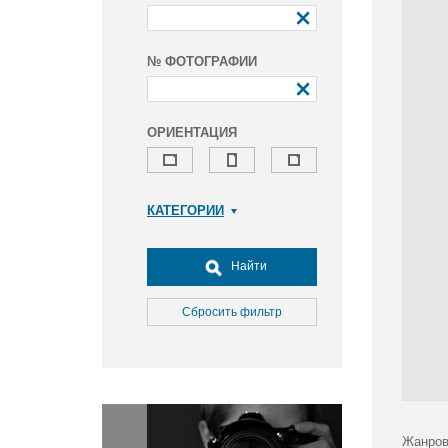
№ ФОТОГРАФИИ
ОРИЕНТАЦИЯ
КАТЕГОРИИ
Армия и ВПК
Досуг, туризм и отдых
Найти
Культура
Медицина
Сбросить фильтр
Наука
Образование
Общество
Окружающая среда
Политика
Жанров