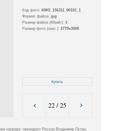
Код фото:
KMO_156311_00101_1
Формат файла:
jpg
Размер файла (Мбайт):
3
Размер фото (пикс.):
2779x3500
Купить
22
/
25
ва направо: президент России Владимир Путин,