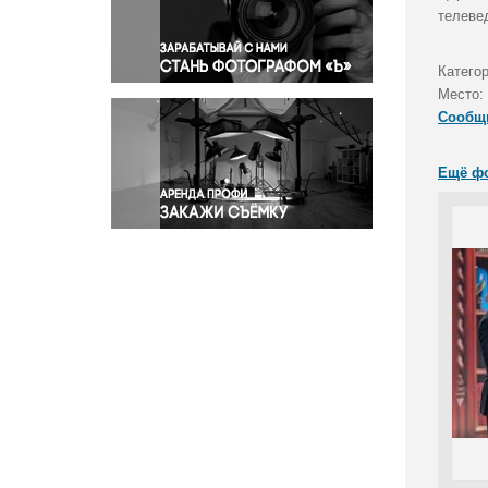
Правосудие
телеве
Происшествия и конфликты
Религия
Катего
Место:
Светская жизнь
Сообщ
Спорт
Экология
Ещё ф
Экономика и бизнес