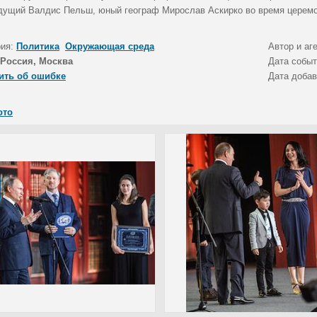
дущий Валдис Пельш, юный географ Мирослав Аскирко во время церемо
рия:
Политика
Окружающая среда
Автор и аг
Россия, Москва
Дата собы
ить об ошибке
Дата доба
ото