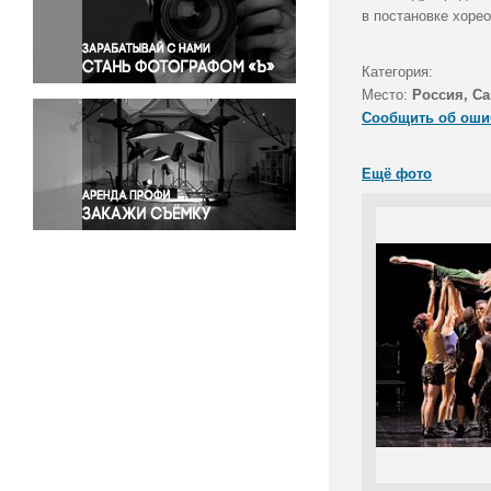
Правосудие
в постановке хоре
Происшествия и конфликты
Религия
Категория:
Место:
Россия, Са
Светская жизнь
Сообщить об оши
Спорт
Экология
Ещё фото
Экономика и бизнес