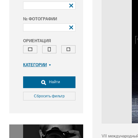
№ ФОТОГРАФИИ
ОРИЕНТАЦИЯ
КАТЕГОРИИ
Армия и ВПК
Досуг, туризм и отдых
Найти
Культура
Медицина
Сбросить фильтр
Наука
Образование
Общество
Окружающая среда
Политика
VII международный 