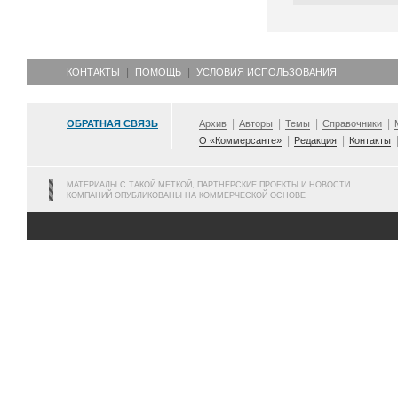
КОНТАКТЫ
ПОМОЩЬ
УСЛОВИЯ ИСПОЛЬЗОВАНИЯ
ОБРАТНАЯ СВЯЗЬ
Архив
Авторы
Темы
Справочники
О «Коммерсанте»
Редакция
Контакты
МАТЕРИАЛЫ С ТАКОЙ МЕТКОЙ, ПАРТНЕРСКИЕ ПРОЕКТЫ И НОВОСТИ
КОМПАНИЙ ОПУБЛИКОВАНЫ НА КОММЕРЧЕСКОЙ ОСНОВЕ