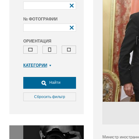
№ ФОТОГРАФИИ
ОРИЕНТАЦИЯ
КАТЕГОРИИ
Армия и ВПК
Досуг, туризм и отдых
Найти
Культура
Медицина
Сбросить фильтр
Наука
Образование
Общество
Окружающая среда
Политика
Министр иностранн