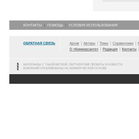
КОНТАКТЫ
ПОМОЩЬ
УСЛОВИЯ ИСПОЛЬЗОВАНИЯ
ОБРАТНАЯ СВЯЗЬ
Архив
Авторы
Темы
Справочники
О «Коммерсанте»
Редакция
Контакты
МАТЕРИАЛЫ С ТАКОЙ МЕТКОЙ, ПАРТНЕРСКИЕ ПРОЕКТЫ И НОВОСТИ
КОМПАНИЙ ОПУБЛИКОВАНЫ НА КОММЕРЧЕСКОЙ ОСНОВЕ