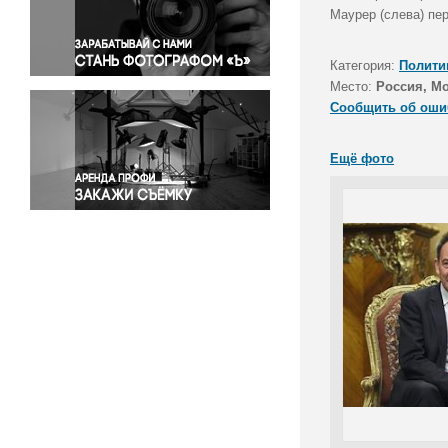
Правосудие
Маурер (слева) пе
Происшествия и конфликты
Религия
Категория:
Полити
Место:
Россия, М
Светская жизнь
Сообщить об оши
Спорт
Экология
Ещё фото
Экономика и бизнес