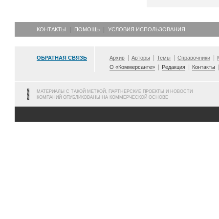
КОНТАКТЫ
ПОМОЩЬ
УСЛОВИЯ ИСПОЛЬЗОВАНИЯ
ОБРАТНАЯ СВЯЗЬ
Архив
Авторы
Темы
Справочники
О «Коммерсанте»
Редакция
Контакты
МАТЕРИАЛЫ С ТАКОЙ МЕТКОЙ, ПАРТНЕРСКИЕ ПРОЕКТЫ И НОВОСТИ
КОМПАНИЙ ОПУБЛИКОВАНЫ НА КОММЕРЧЕСКОЙ ОСНОВЕ