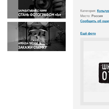
Правосудие
Происшествия и конфликты
Категория:
Культу
Религия
Место:
Россия
Сообщить об оши
Светская жизнь
Спорт
Ещё фото
Экология
Экономика и бизнес