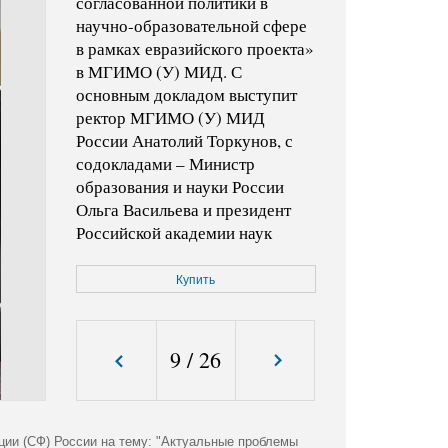
согласованной политики в
научно-образовательной сфере
в рамках евразийского проекта»
в МГИМО (У) МИД. С
основным докладом выступит
ректор МГИМО (У) МИД
России Анатолий Торкунов, с
содокладами – Министр
образования и науки России
Ольга Васильева и президент
Российской академии наук
Владимир Фортов.
Купить
Код фото:
KMO_156308_00236_1
Формат файла:
jpg
Размер файла (Мбайт):
9
/
26
2,1
Размер фото (пикс.):
2834x3381
ции (СФ) России на тему: "Актуальные проблемы