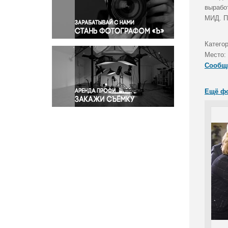
Правосудие
вырабо
МИД. П
Происшествия и конфликты
Религия
Катего
Светская жизнь
Место:
Спорт
Сообщ
Экология
Экономика и бизнес
Ещё ф