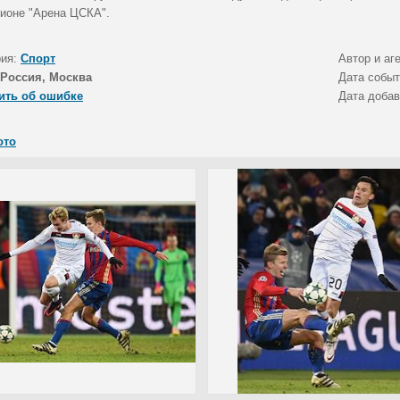
дионе "Арена ЦСКА".
рия:
Спорт
Автор и аг
Россия, Москва
Дата собы
ить об ошибке
Дата доба
ото