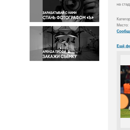
Правосудие
на ста
Происшествия и конфликты
Религия
Катего
Место:
Светская жизнь
Сообщ
Спорт
Экология
Ещё ф
Экономика и бизнес