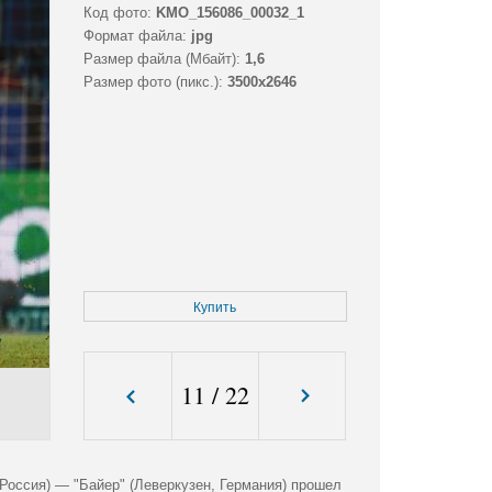
Код фото:
KMO_156086_00032_1
Формат файла:
jpg
Размер файла (Мбайт):
1,6
Размер фото (пикс.):
3500x2646
Купить
11
/
22
оссия) — "Байер" (Леверкузен, Германия) прошел