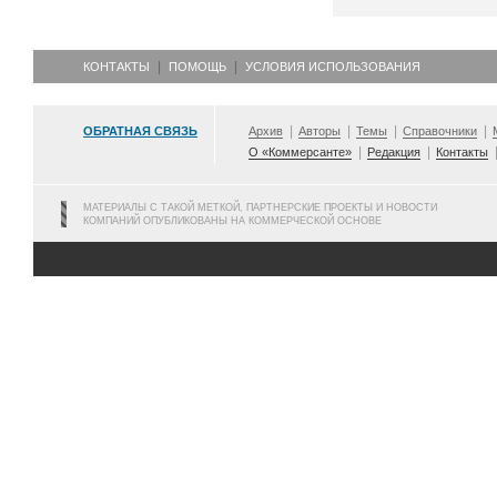
КОНТАКТЫ
ПОМОЩЬ
УСЛОВИЯ ИСПОЛЬЗОВАНИЯ
ОБРАТНАЯ СВЯЗЬ
Архив
Авторы
Темы
Справочники
О «Коммерсанте»
Редакция
Контакты
МАТЕРИАЛЫ С ТАКОЙ МЕТКОЙ, ПАРТНЕРСКИЕ ПРОЕКТЫ И НОВОСТИ
КОМПАНИЙ ОПУБЛИКОВАНЫ НА КОММЕРЧЕСКОЙ ОСНОВЕ