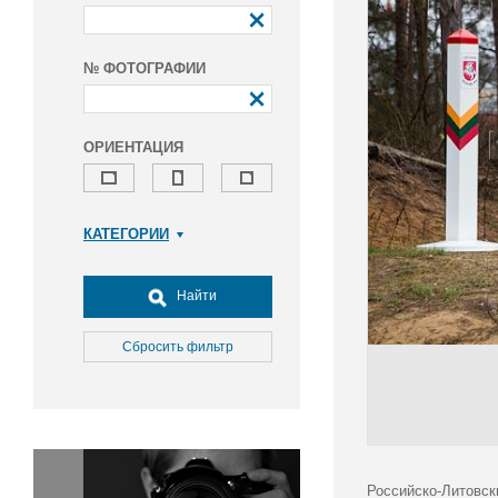
№ ФОТОГРАФИИ
ОРИЕНТАЦИЯ
КАТЕГОРИИ
Армия и ВПК
Досуг, туризм и отдых
Найти
Культура
Медицина
Сбросить фильтр
Наука
Образование
Общество
Окружающая среда
Политика
Российско-Литовск