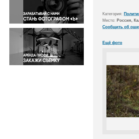
Правосудие
Происшествия и конфликты
Категория:
Полити
Религия
Место:
Россия, Ка
Сообщить об оши
Светская жизнь
Спорт
Ещё фото
Экология
Экономика и бизнес