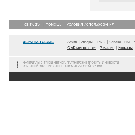
КОНТАКТЫ
ПОМОЩЬ
УСЛОВИЯ ИСПОЛЬЗОВАНИЯ
ОБРАТНАЯ СВЯЗЬ
Архив
Авторы
Темы
Справочники
О «Коммерсанте»
Редакция
Контакты
МАТЕРИАЛЫ С ТАКОЙ МЕТКОЙ, ПАРТНЕРСКИЕ ПРОЕКТЫ И НОВОСТИ
КОМПАНИЙ ОПУБЛИКОВАНЫ НА КОММЕРЧЕСКОЙ ОСНОВЕ