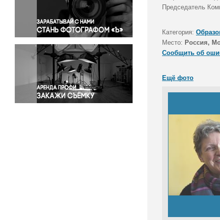
Правосудие
Председатель Коми
Происшествия и конфликты
Религия
Категория:
Образо
Место:
Россия, М
Светская жизнь
Сообщить об оши
Спорт
Экология
Ещё фото
Экономика и бизнес