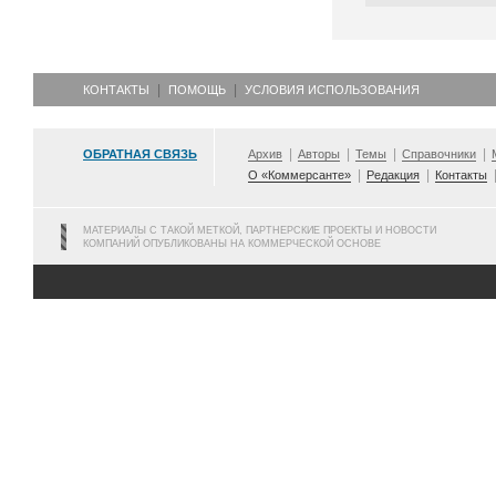
КОНТАКТЫ
ПОМОЩЬ
УСЛОВИЯ ИСПОЛЬЗОВАНИЯ
ОБРАТНАЯ СВЯЗЬ
Архив
Авторы
Темы
Справочники
О «Коммерсанте»
Редакция
Контакты
МАТЕРИАЛЫ С ТАКОЙ МЕТКОЙ, ПАРТНЕРСКИЕ ПРОЕКТЫ И НОВОСТИ
КОМПАНИЙ ОПУБЛИКОВАНЫ НА КОММЕРЧЕСКОЙ ОСНОВЕ