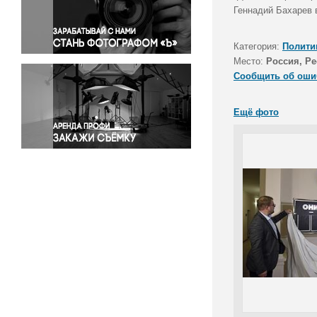
Правосудие
Геннадий Бахарев 
Происшествия и конфликты
Религия
Категория:
Полити
Место:
Россия, Р
Светская жизнь
Сообщить об оши
Спорт
Экология
Ещё фото
Экономика и бизнес