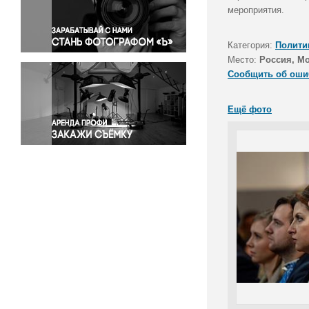
Правосудие
мероприятия.
Происшествия и конфликты
Религия
Категория:
Полити
Место:
Россия, М
Светская жизнь
Сообщить об оши
Спорт
Экология
Ещё фото
Экономика и бизнес