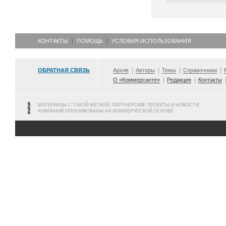
КОНТАКТЫ
ПОМОЩЬ
УСЛОВИЯ ИСПОЛЬЗОВАНИЯ
ОБРАТНАЯ СВЯЗЬ
Архив
Авторы
Темы
Справочники
О «Коммерсанте»
Редакция
Контакты
МАТЕРИАЛЫ С ТАКОЙ МЕТКОЙ, ПАРТНЕРСКИЕ ПРОЕКТЫ И НОВОСТИ
КОМПАНИЙ ОПУБЛИКОВАНЫ НА КОММЕРЧЕСКОЙ ОСНОВЕ