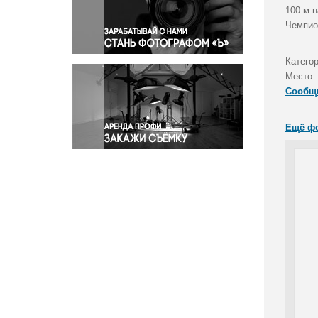
Правосудие
100 м 
Чемпио
Происшествия и конфликты
Религия
Категор
Светская жизнь
Место:
Спорт
Сообщ
Экология
Экономика и бизнес
Ещё ф