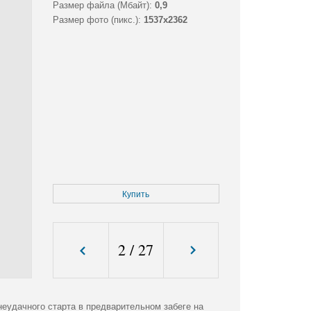
Размер файла (Мбайт):
0,9
Размер фото (пикс.):
1537x2362
Купить
2
/
27
еудачного старта в предварительном забеге на