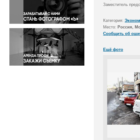
Правосудие
Заместитель предс
Происшествия и конфликты
Религия
Категория:
Эконом
Место:
Россия, М
Светская жизнь
Сообщить об оши
Спорт
Экология
Ещё фото
Экономика и бизнес