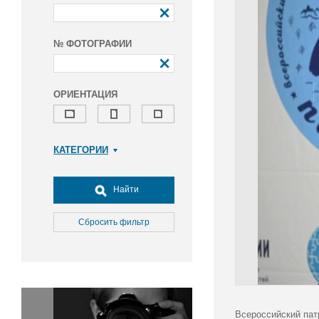
№ ФОТОГРАФИИ
ОРИЕНТАЦИЯ
КАТЕГОРИИ
Армия и ВПК
Досуг, туризм и отдых
Найти
Культура
Медицина
Сбросить фильтр
Наука
Образование
Общество
Окружающая среда
Политика
Всероссийский пат