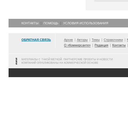
КОНТАКТЫ
ПОМОЩЬ
УСЛОВИЯ ИСПОЛЬЗОВАНИЯ
ОБРАТНАЯ СВЯЗЬ
Архив
Авторы
Темы
Справочники
О «Коммерсанте»
Редакция
Контакты
МАТЕРИАЛЫ С ТАКОЙ МЕТКОЙ, ПАРТНЕРСКИЕ ПРОЕКТЫ И НОВОСТИ
КОМПАНИЙ ОПУБЛИКОВАНЫ НА КОММЕРЧЕСКОЙ ОСНОВЕ