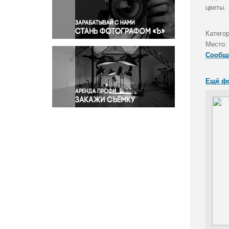
Правосудие
цветы.
Происшествия и конфликты
Религия
Катего
Место:
Светская жизнь
Сообщ
Спорт
Экология
Ещё ф
Экономика и бизнес