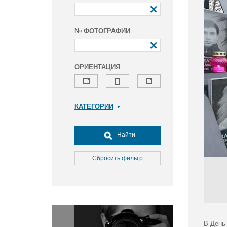
№ ФОТОГРАФИИ
ОРИЕНТАЦИЯ
КАТЕГОРИИ
Армия и ВПК
Досуг, туризм и отдых
Найти
Культура
Медицина
Сбросить фильтр
Наука
Образование
Общество
Окружающая среда
Политика
В День