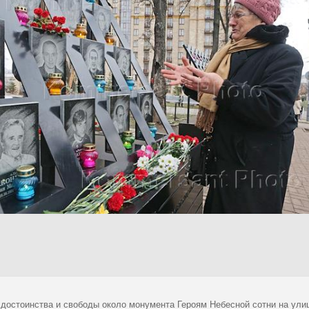
 достоинства и свободы около монумента Героям Небесной сотни на ули