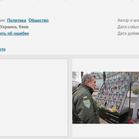
рия:
Политика
Общество
Автор и аг
Украина, Киев
Дата собы
ить об ошибке
Дата доба
ото