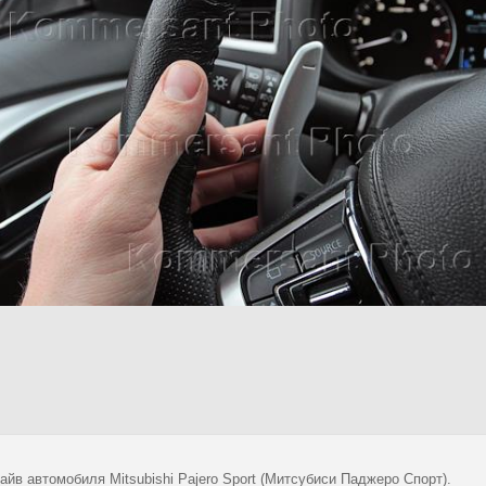
айв автомобиля Mitsubishi Pajero Sport (Митсубиси Паджеро Спорт).