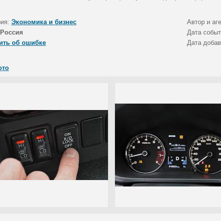
рия:
Экономика и бизнес
Автор и аг
Россия
Дата собы
ить об ошибке
Дата доба
ото