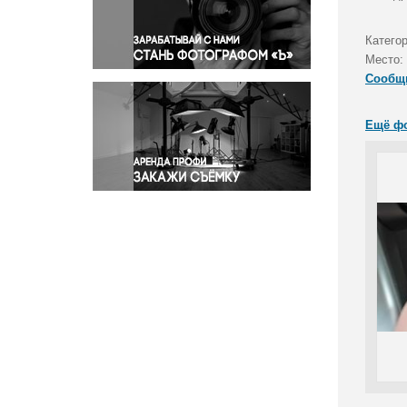
Правосудие
Происшествия и конфликты
Катего
Религия
Место:
Сообщ
Светская жизнь
Спорт
Ещё ф
Экология
Экономика и бизнес