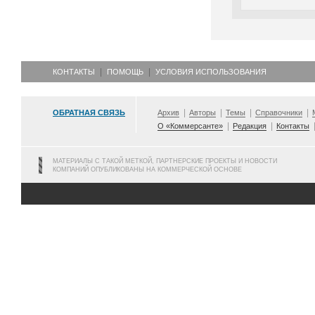
КОНТАКТЫ
ПОМОЩЬ
УСЛОВИЯ ИСПОЛЬЗОВАНИЯ
ОБРАТНАЯ СВЯЗЬ
Архив
Авторы
Темы
Справочники
О «Коммерсанте»
Редакция
Контакты
МАТЕРИАЛЫ С ТАКОЙ МЕТКОЙ, ПАРТНЕРСКИЕ ПРОЕКТЫ И НОВОСТИ
КОМПАНИЙ ОПУБЛИКОВАНЫ НА КОММЕРЧЕСКОЙ ОСНОВЕ