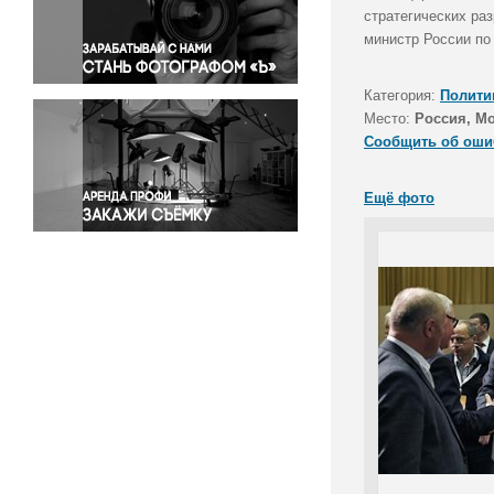
Правосудие
стратегических ра
министр России по
Происшествия и конфликты
Религия
Категория:
Полити
Светская жизнь
Место:
Россия, М
Спорт
Сообщить об оши
Экология
Экономика и бизнес
Ещё фото