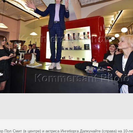
р Пол Смит (в центре) и актриса Ингеборга Дапкунайте (справа) на 10-л