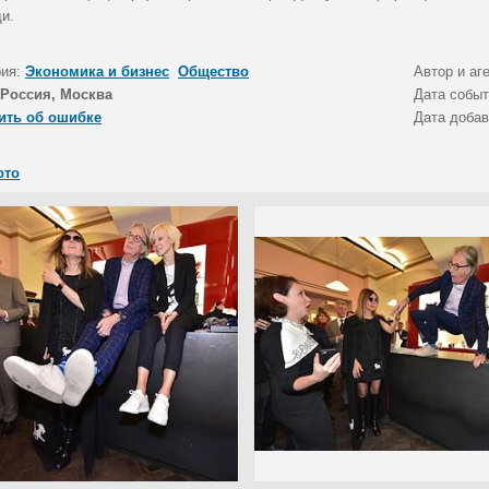
и.
рия:
Экономика и бизнес
Общество
Автор и аг
Россия, Москва
Дата собы
ить об ошибке
Дата доба
ото