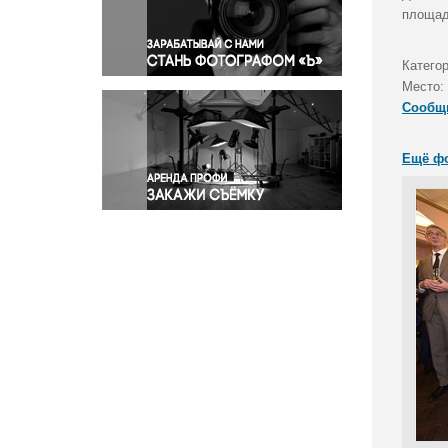
Правосудие
площад
Происшествия и конфликты
Религия
Катего
Место:
Светская жизнь
Сообщ
Спорт
Экология
Ещё ф
Экономика и бизнес