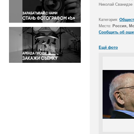
Правосудие
Николай Сванидзе 
Происшествия и конфликты
Религия
Категория:
Общест
Место:
Россия, М
Светская жизнь
Сообщить об оши
Спорт
Экология
Ещё фото
Экономика и бизнес