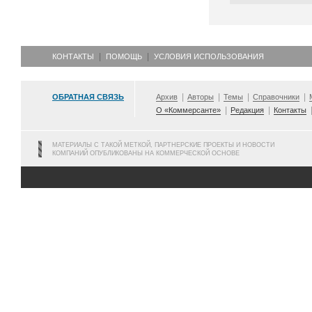
КОНТАКТЫ
ПОМОЩЬ
УСЛОВИЯ ИСПОЛЬЗОВАНИЯ
ОБРАТНАЯ СВЯЗЬ
Архив
Авторы
Темы
Справочники
О «Коммерсанте»
Редакция
Контакты
МАТЕРИАЛЫ С ТАКОЙ МЕТКОЙ, ПАРТНЕРСКИЕ ПРОЕКТЫ И НОВОСТИ
КОМПАНИЙ ОПУБЛИКОВАНЫ НА КОММЕРЧЕСКОЙ ОСНОВЕ