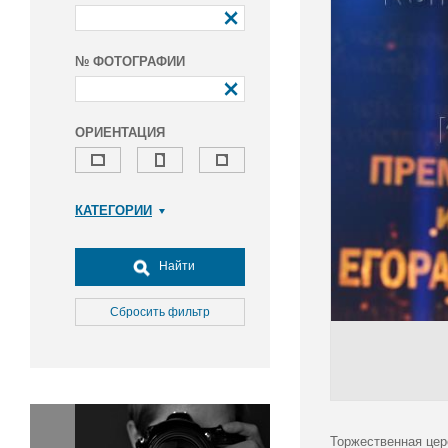
№ ФОТОГРАФИИ
ОРИЕНТАЦИЯ
КАТЕГОРИИ
Армия и ВПК
Досуг, туризм и отдых
Найти
Культура
Медицина
Сбросить фильтр
Наука
Образование
Общество
Окружающая среда
Политика
Торжественная цер